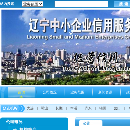
站内搜索
首 页
公司概况
业务范围
新闻资讯
政
大连
|
鞍山
|
抚顺
|
本溪
|
丹东
|
锦州
|
营口
|
公告