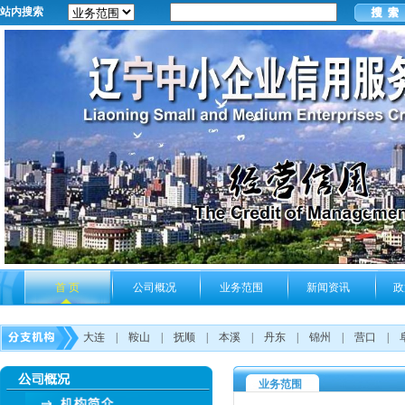
站内搜索
首 页
公司概况
业务范围
新闻资讯
政
大连
|
鞍山
|
抚顺
|
本溪
|
丹东
|
锦州
|
营口
|
业务范围