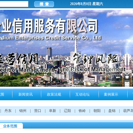
2026年8月8日 星期六
范围
新闻资讯
政策法规
互动论坛
案例展示
|
丹东
|
锦州
|
营口
|
阜新
|
辽阳
|
铁岭
|
朝阳
|
盘锦
|
葫芦
业务范围