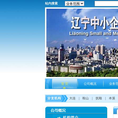
站内搜索
首 页
公司概况
业务
大连
|
鞍山
|
抚顺
|
本溪