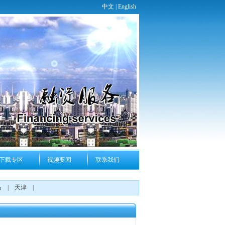
中文 |
English
下载专区
视频要闻
联系我们
岛
|
天津
|