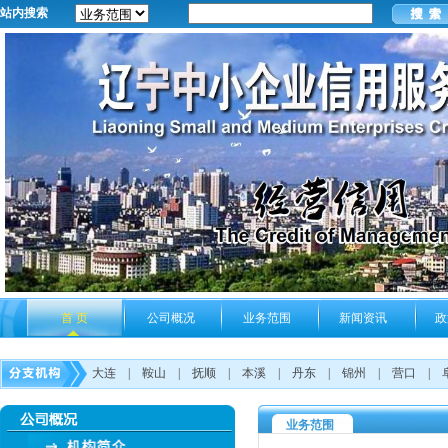
站内搜索
首 页
公司概况
业务范围
新闻资讯
政
大连
|
鞍山
|
抚顺
|
本溪
|
丹东
|
锦州
|
营口
|
业务范围