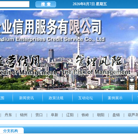
2026年8月7日 星期五
范围
新闻资讯
政策法规
互动论坛
案例展示
|
丹东
|
锦州
|
营口
|
阜新
|
辽阳
|
铁岭
|
朝阳
|
盘锦
|
葫芦
分支机构