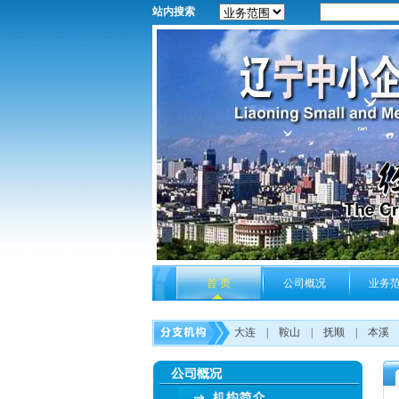
站内搜索
首 页
公司概况
业务
大连
|
鞍山
|
抚顺
|
本溪