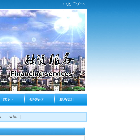
中文 |
English
下载专区
视频要闻
联系我们
岛
|
天津
|