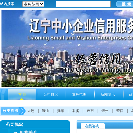
站内搜索
首 页
公司概况
业务范围
新闻资讯
政
大连
|
鞍山
|
抚顺
|
本溪
|
丹东
|
锦州
|
营口
|
在线咨询