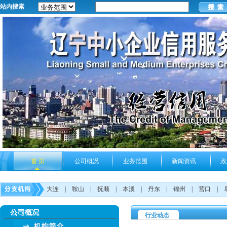
站内搜索
首 页
公司概况
业务范围
新闻资讯
政
大连
|
鞍山
|
抚顺
|
本溪
|
丹东
|
锦州
|
营口
|
行业动态