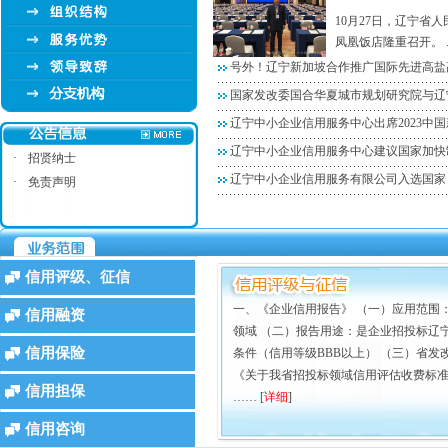
10月27日，辽宁省
凤凰饭店隆重召开。 ..
号外！辽宁新加坡合作推广国际先进高盐
国家发改委国合华夏城市规划研究院与辽
辽宁中小企业信用服务中心出席2023中
辽宁中小企业信用服务中心建议国家加快
·
招贤纳士
辽宁中小企业信用服务有限公司入选国家
·
免责声明
信用评级、征信
一、《企业信用报告》 （一）应用范围
信用融资
·食品行业，某生产豆制品的民营企业
领域 （二）报告用途：是企业招投标辽
食品行业，生产豆制品的民营企业，销售规模为
信用保险
条件（信用等级BBB以上） （三）省发改
4000万人民币。客户群为食
《关于我省招投标领域信用评估收费标准等
信用担保
…… [
详细
]
·某国内生产电子配件和半成品的企业
某国内生产电子配件和半成品的企业，公司规模三
信用咨询
亿人民币，现有客户30家（