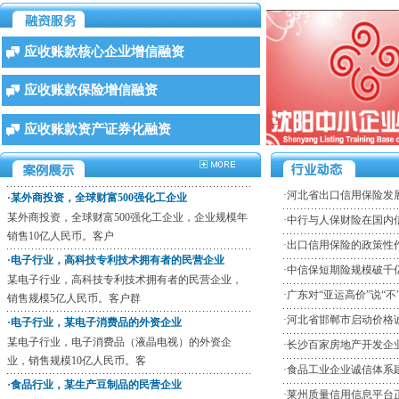
·某外商投资，全球财富500强化工企业
某外商投资，全球财富500强化工企业，企业规模年
应收账款核心企业增信融资
销售10亿人民币。客户
·电子行业，高科技专利技术拥有者的民营企业
应收账款保险增信融资
某电子行业，高科技专利技术拥有者的民营企业，
销售规模5亿人民币。客户群
应收账款资产证券化融资
·电子行业，某电子消费品的外资企业
某电子行业，电子消费品（液晶电视）的外资企
业，销售规模10亿人民币。客
·
河北省出口信用保险发
·食品行业，某生产豆制品的民营企业
·
中行与人保财险在国内
食品行业，生产豆制品的民营企业，销售规模为
4000万人民币。客户群为食
·
出口信用保险的政策性
·某国内生产电子配件和半成品的企业
·
中信保短期险规模破千
某国内生产电子配件和半成品的企业，公司规模三
·
广东对“亚运高价”说“不
亿人民币，现有客户30家（
·
河北省邯郸市启动价格
·某外商投资，全球财富500强化工企业
·
长沙百家房地产开发企
某外商投资，全球财富500强化工企业，企业规模年
销售10亿人民币。客户
·
食品工业企业诚信体系
·电子行业，高科技专利技术拥有者的民营企业
·
莱州质量信用信息平台