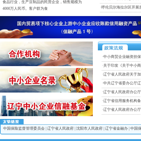
某电子行业，高科技专利技术拥有者的民营企业，
·
呼伦贝尔海拉尔区开展质
销售规模5亿人民币。客户群
·电子行业，某电子消费品的外资企业
某电子行业，电子消费品（液晶电视）的外资企
业，销售规模10亿人民币。客
·
中小商贸企业融资担保
·
关于印发《关于中小商
·
辽宁省人民政府关于加
·
中共辽宁省委办公厅辽
·
辽宁省人民政府办公厅
·
辽宁省信用服务机构备
·
辽宁省人民政府办公厅
中国保险监督管理委员会
|
辽宁省人民政府
|
沈阳市人民政府
|
辽宁省金融办
|
中国