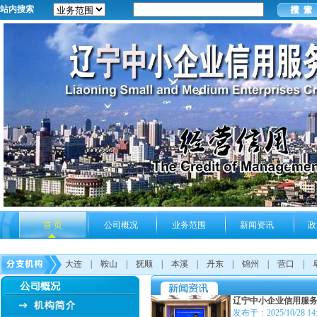
站内搜索
首 页
公司概况
业务范围
新闻资讯
政
大连
|
鞍山
|
抚顺
|
本溪
|
丹东
|
锦州
|
营口
|
辽宁中小企业信用服
发布于：2025/10/28 14: