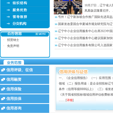
10月27日，辽宁省
凤凰饭店隆重召开。 ..
号外！辽宁新加坡合作推广国际先进高盐
国家发改委国合华夏城市规划研究院与辽
辽宁中小企业信用服务中心出席2023中
辽宁中小企业信用服务中心建议国家加快
·
招贤纳士
辽宁中小企业信用服务有限公司入选国家
·
免责声明
信用评级、征信
一、《企业信用报告》 （一）应用范围
信用融资
领域 （二）报告用途：是企业招投标辽
信用保险
条件（信用等级BBB以上） （三）省发改
《关于我省招投标领域信用评估收费标准等
信用担保
…… [
详细
]
信用咨询