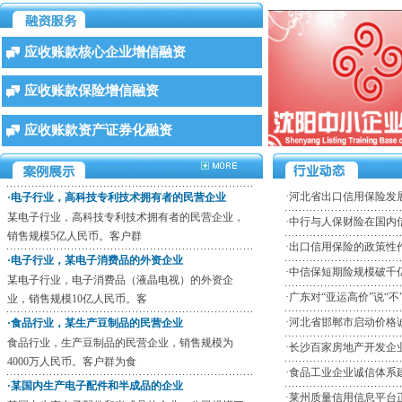
·食品行业，某生产豆制品的民营企业
食品行业，生产豆制品的民营企业，销售规模为
4000万人民币。客户群为食
应收账款核心企业增信融资
·某国内生产电子配件和半成品的企业
应收账款保险增信融资
某国内生产电子配件和半成品的企业，公司规模三
亿人民币，现有客户30家（
应收账款资产证券化融资
·某外商投资，全球财富500强化工企业
某外商投资，全球财富500强化工企业，企业规模年
销售10亿人民币。客户
·
河北省出口信用保险发
·电子行业，高科技专利技术拥有者的民营企业
某电子行业，高科技专利技术拥有者的民营企业，
·
中行与人保财险在国内
销售规模5亿人民币。客户群
·
出口信用保险的政策性
·电子行业，某电子消费品的外资企业
·
中信保短期险规模破千
某电子行业，电子消费品（液晶电视）的外资企
·
广东对“亚运高价”说“不
业，销售规模10亿人民币。客
·
河北省邯郸市启动价格
·食品行业，某生产豆制品的民营企业
食品行业，生产豆制品的民营企业，销售规模为
·
长沙百家房地产开发企
4000万人民币。客户群为食
·
食品工业企业诚信体系
·某国内生产电子配件和半成品的企业
·
莱州质量信用信息平台