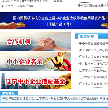
某国内生产电子配件和半成品的企业，公司规模三
·
呼伦贝尔海拉尔区开展质
亿人民币，现有客户30家（
·某外商投资，全球财富500强化工企业
某外商投资，全球财富500强化工企业，企业规模年
销售10亿人民币。客户
·电子行业，高科技专利技术拥有者的民营企业
某电子行业，高科技专利技术拥有者的民营企业，
销售规模5亿人民币。客户群
·
中小商贸企业融资担保
·电子行业，某电子消费品的外资企业
·
关于印发《关于中小商
某电子行业，电子消费品（液晶电视）的外资企
业，销售规模10亿人民币。客
·
辽宁省人民政府关于加
·
中共辽宁省委办公厅辽
·
辽宁省人民政府办公厅
·
辽宁省信用服务机构备
·
辽宁省人民政府办公厅
中国保险监督管理委员会
|
辽宁省人民政府
|
沈阳市人民政府
|
辽宁省金融办
|
中国