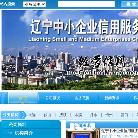
站内搜索
首 页
公司概况
业务范围
新闻资讯
政
大连
|
鞍山
|
抚顺
|
本溪
|
丹东
|
锦州
|
营口
|
辽宁中小企业信用服
发布于：2025/10/28 14: