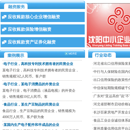
·食品行业，某生产豆制品的民营企业
食品行业，生产豆制品的民营企业，销售规模为
4000万人民币。客户群为食
应收账款核心企业增信融资
·某国内生产电子配件和半成品的企业
应收账款保险增信融资
某国内生产电子配件和半成品的企业，公司规模三
亿人民币，现有客户30家（
应收账款资产证券化融资
·某外商投资，全球财富500强化工企业
某外商投资，全球财富500强化工企业，企业规模年
销售10亿人民币。客户
·
河北省出口信用保险发
·电子行业，高科技专利技术拥有者的民营企业
某电子行业，高科技专利技术拥有者的民营企业，
·
中行与人保财险在国内
销售规模5亿人民币。客户群
·
出口信用保险的政策性
·电子行业，某电子消费品的外资企业
·
中信保短期险规模破千
某电子行业，电子消费品（液晶电视）的外资企
·
广东对“亚运高价”说“不
业，销售规模10亿人民币。客
·
河北省邯郸市启动价格
·食品行业，某生产豆制品的民营企业
食品行业，生产豆制品的民营企业，销售规模为
·
长沙百家房地产开发企
4000万人民币。客户群为食
·
食品工业企业诚信体系
·某国内生产电子配件和半成品的企业
·
莱州质量信用信息平台