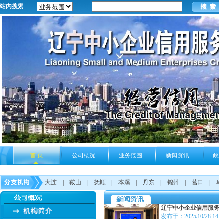
站内搜索
首 页
公司概况
业务范围
新闻资讯
政
大连
|
鞍山
|
抚顺
|
本溪
|
丹东
|
锦州
|
营口
|
辽宁中小企业信用服
发布于：2025/10/28 14: