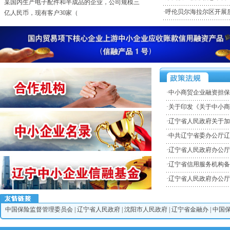
某国内生产电子配件和半成品的企业，公司规模三
·
呼伦贝尔海拉尔区开展质
亿人民币，现有客户30家（
·某外商投资，全球财富500强化工企业
某外商投资，全球财富500强化工企业，企业规模年
销售10亿人民币。客户
·电子行业，高科技专利技术拥有者的民营企业
某电子行业，高科技专利技术拥有者的民营企业，
销售规模5亿人民币。客户群
·
中小商贸企业融资担保
·电子行业，某电子消费品的外资企业
·
关于印发《关于中小商
某电子行业，电子消费品（液晶电视）的外资企
业，销售规模10亿人民币。客
·
辽宁省人民政府关于加
·
中共辽宁省委办公厅辽
·
辽宁省人民政府办公厅
·
辽宁省信用服务机构备
·
辽宁省人民政府办公厅
中国保险监督管理委员会
|
辽宁省人民政府
|
沈阳市人民政府
|
辽宁省金融办
|
中国