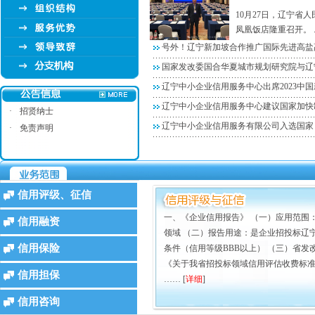
10月27日，辽宁省
凤凰饭店隆重召开。 ..
号外！辽宁新加坡合作推广国际先进高盐
国家发改委国合华夏城市规划研究院与辽
辽宁中小企业信用服务中心出席2023中
辽宁中小企业信用服务中心建议国家加快
·
招贤纳士
辽宁中小企业信用服务有限公司入选国家
·
免责声明
信用评级、征信
一、《企业信用报告》 （一）应用范围
信用融资
领域 （二）报告用途：是企业招投标辽
信用保险
条件（信用等级BBB以上） （三）省发改
《关于我省招投标领域信用评估收费标准等
信用担保
…… [
详细
]
信用咨询