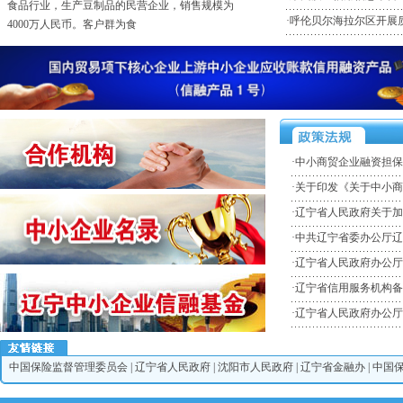
·某国内生产电子配件和半成品的企业
·
呼伦贝尔海拉尔区开展质
某国内生产电子配件和半成品的企业，公司规模三
亿人民币，现有客户30家（
·某外商投资，全球财富500强化工企业
某外商投资，全球财富500强化工企业，企业规模年
销售10亿人民币。客户
·电子行业，高科技专利技术拥有者的民营企业
某电子行业，高科技专利技术拥有者的民营企业，
·
中小商贸企业融资担保
销售规模5亿人民币。客户群
·
关于印发《关于中小商
·电子行业，某电子消费品的外资企业
·
辽宁省人民政府关于加
某电子行业，电子消费品（液晶电视）的外资企
·
中共辽宁省委办公厅辽
业，销售规模10亿人民币。客
·
辽宁省人民政府办公厅
·
辽宁省信用服务机构备
·
辽宁省人民政府办公厅
中国保险监督管理委员会
|
辽宁省人民政府
|
沈阳市人民政府
|
辽宁省金融办
|
中国