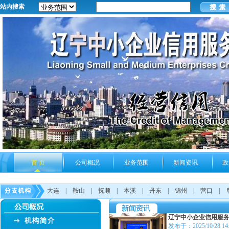
站内搜索
首 页
公司概况
业务范围
新闻资讯
政
大连
|
鞍山
|
抚顺
|
本溪
|
丹东
|
锦州
|
营口
|
辽宁中小企业信用服
发布于：2025/10/28 14: