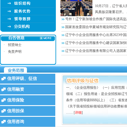
10月27日，辽宁省
凤凰饭店隆重召开。 ..
号外！辽宁新加坡合作推广国际先进高盐
国家发改委国合华夏城市规划研究院与辽
辽宁中小企业信用服务中心出席2023中
辽宁中小企业信用服务中心建议国家加快
·
招贤纳士
辽宁中小企业信用服务有限公司入选国家
·
免责声明
信用评级、征信
一、《企业信用报告》 （一）应用范围
信用融资
领域 （二）报告用途：是企业招投标辽
信用保险
条件（信用等级BBB以上） （三）省发改
《关于我省招投标领域信用评估收费标准等
信用担保
…… [
详细
]
信用咨询