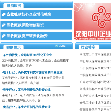
·食品行业，某生产豆制品的民营企业
应收账款核心企业增信融资
食品行业，生产豆制品的民营企业，销售规模为
4000万人民币。客户群为食
应收账款保险增信融资
·某国内生产电子配件和半成品的企业
某国内生产电子配件和半成品的企业，公司规模三
应收账款资产证券化融资
亿人民币，现有客户30家（
·某外商投资，全球财富500强化工企业
某外商投资，全球财富500强化工企业，企业规模年
·
河北省出口信用保险发
销售10亿人民币。客户
·
中行与人保财险在国内
·电子行业，高科技专利技术拥有者的民营企业
某电子行业，高科技专利技术拥有者的民营企业，
·
出口信用保险的政策性
销售规模5亿人民币。客户群
·
中信保短期险规模破千
·电子行业，某电子消费品的外资企业
·
广东对“亚运高价”说“不
某电子行业，电子消费品（液晶电视）的外资企
·
河北省邯郸市启动价格
业，销售规模10亿人民币。客
·
长沙百家房地产开发企
·食品行业，某生产豆制品的民营企业
食品行业，生产豆制品的民营企业，销售规模为
·
食品工业企业诚信体系
4000万人民币。客户群为食
·
莱州质量信用信息平台